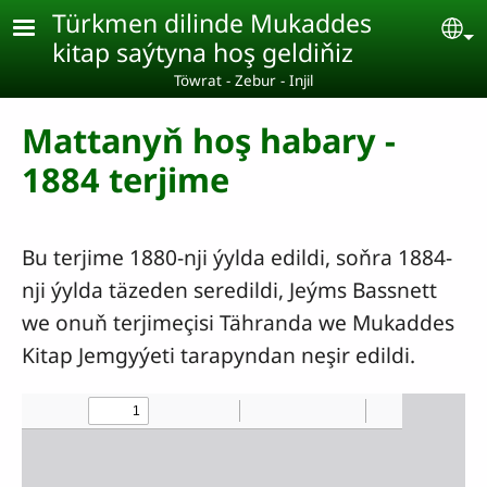
Skip to main content
Türkmen dilinde Mukaddes
Se
kitap saýtyna hoş geldiňiz
Töwrat - Zebur - Injil
Mattanyň hoş habary -
1884 terjime
Bu terjime 1880-nji ýylda edildi, soňra 1884-
nji ýylda täzeden seredildi, Jeýms Bassnett
we onuň terjimeçisi Tähranda we Mukaddes
Kitap Jemgyýeti tarapyndan neşir edildi.