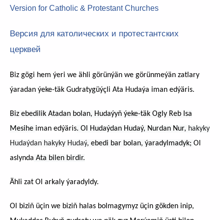
Version for Catholic & Protestant Churches
Версия для католических и протестантских
церквей
Biz gögi hem ýeri we ähli görünýän we görünmeýän zatlary
ýaradan ýeke-täk Gudratygüýçli Ata Hudaýa iman edýäris.
Biz ebedilik Atadan bolan, Hudaýyň ýeke-täk Ogly Reb Isa
Mesihe
iman edýäris
. Ol Hudaýdan Hudaý, Nurdan Nur,
hakyky
Hudaýdan hakyky Hudaý
, ebedi bar bolan, ýaradylmadyk;
Ol
aslynda
Ata bilen birdir.
Ähli zat Ol arkaly ýaradyldy.
Ol biziň üçin we biziň halas bolmagymyz üçin gökden inip,