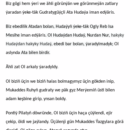
Biz gögi hem ýeri we ähli görünýän we görünmeýän zatlary
ýaradan ýeke-täk Gudratygüýçli Ata Hudaýa iman edýäris.
Biz ebedilik Atadan bolan, Hudaýyň ýeke-täk Ogly Reb Isa
Mesihe
iman edýäris
. Ol Hudaýdan Hudaý, Nurdan Nur,
hakyky
Hudaýdan hakyky Hudaý
, ebedi bar bolan, ýaradylmadyk;
Ol
aslynda
Ata bilen birdir.
Ähli zat Ol arkaly ýaradyldy.
Ol biziň üçin we biziň halas bolmagymyz üçin gökden inip,
Mukaddes Ruhyň gudraty we päk gyz Merýemiň üsti bilen
adam keşbine girip
ynsan boldy.
,
Pontiý Pilatyň döwründe, Ol biziň üçin haça çüýlendi, ejir
çekip, öldi we jaýlandy. Üçülenji gün Mukaddes Ýazgylara görä