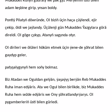
Mukaddes Ruhyň gudraty we päk gyz Merýemiň üsti bilen
adam keşbine girip
ynsan boldy.
,
Pontiý Pilatyň döwründe, Ol biziň üçin haça çüýlendi, ejir
çekip, öldi we jaýlandy. Üçülenji gün Mukaddes Ýazgylara görä
direldi. Ol göge çykyp, Atanyň sagynda otyr.
Ol dirileri we ölüleri höküm etmek üçin ýene-de şöhrat bilen
gaydyp geler,
patyşalygynyň hem soňy bolmaz.
Biz Atadan we Oguldan gelýän, ýaşaýyş berýän Reb Mukaddes
Ruha iman edýäris.
Ata we Ogul bilen birlikde, biz Mukaddes
Ruha hem sežde edýäris we Ony şöhratlandyrýarys.
Ol
pygamberleriň üsti bilen gürledi.