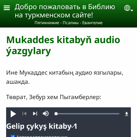
Skip to main content
Добро пожаловать в Библию
Se
на туркменском сайте!
Пятикнижие - Псалмы - Евангелие
Mukaddes kitabyň audio
ýazgylary
Ине Мукаддес китабың аудио язгылары,
ашакда.
Төврат, Зебур хем Пыгамберлер:
Loaded
:
Проиграть
Без
100.00%
звука
Предыдущая
Следующий
Gelip çykyş kitaby 1