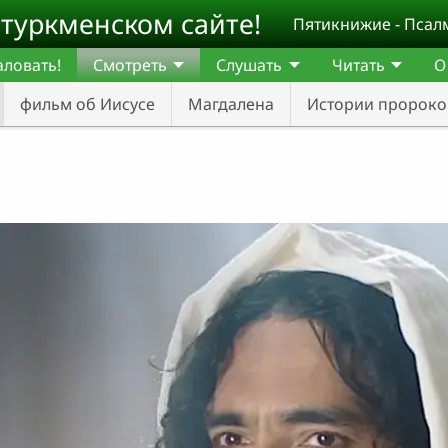
туркменском сайте!
Пятикнижие - Псал
ловать!
Смотреть
Слушать
Читать
О
фильм об Иисусе
Магдалена
Истории пророко